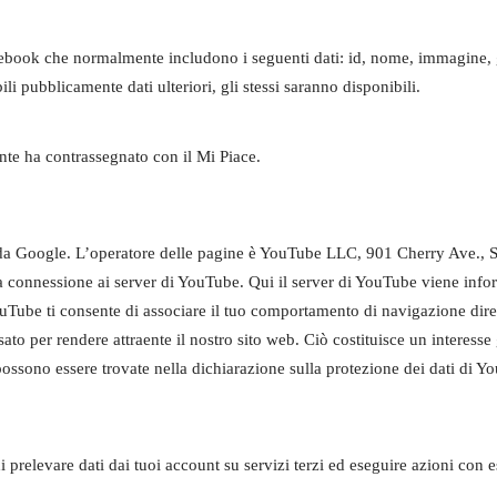
cebook che normalmente includono i seguenti dati: id, nome, immagine, ge
i pubblicamente dati ulteriori, gli stessi saranno disponibili.
tente ha contrassegnato con il Mi Piace.
o da Google. L’operatore delle pagine è YouTube LLC, 901 Cherry Ave., 
 connessione ai server di YouTube. Qui il server di YouTube viene inform
uTube ti consente di associare il tuo comportamento di navigazione diret
 per rendere attraente il nostro sito web. Ciò costituisce un interesse g
 possono essere trovate nella dichiarazione sulla protezione dei dati di 
 prelevare dati dai tuoi account su servizi terzi ed eseguire azioni con 