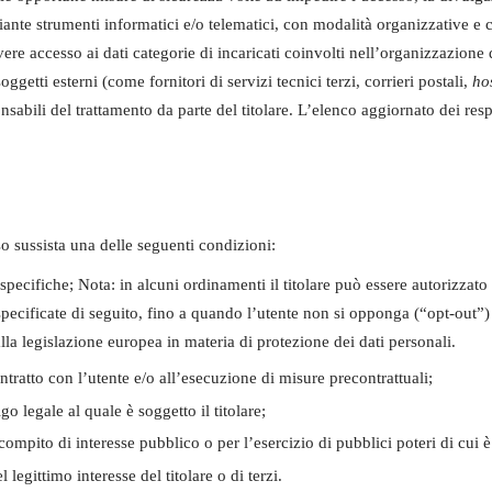
iante strumenti informatici e/o telematici, con modalità organizzative e c
 avere accesso ai dati categorie di incaricati coinvolti nell’organizzazio
getti esterni (come fornitori di servizi tecnici terzi, corrieri postali,
ho
bili del trattamento da parte del titolare. L’elenco aggiornato dei respo
caso sussista una delle seguenti condizioni:
 specifiche; Nota: in alcuni ordinamenti il titolare può essere autorizzato 
specificate di seguito, fino a quando l’utente non si opponga (“opt-out”) 
alla legislazione europea in materia di protezione dei dati personali.
ntratto con l’utente e/o all’esecuzione di misure precontrattuali;
o legale al quale è soggetto il titolare;
ompito di interesse pubblico o per l’esercizio di pubblici poteri di cui è i
legittimo interesse del titolare o di terzi.