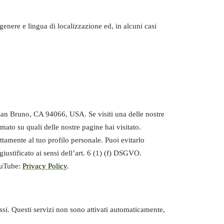
nere e lingua di localizzazione ed, in alcuni casi
San Bruno, CA 94066, USA. Se visiti una delle nostre
ato su quali delle nostre pagine hai visitato.
tamente al tuo profilo personale. Puoi evitarlo
iustificato ai sensi dell’art. 6 (1) (f) DSGVO.
YouTube:
Privacy Policy
.
essi. Questi servizi non sono attivati automaticamente,