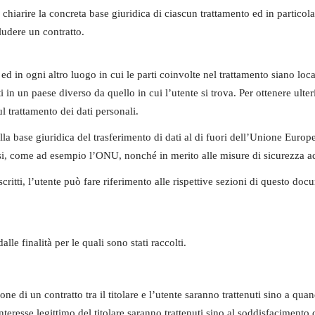
hiarire la concreta base giuridica di ciascun trattamento ed in particolar
ludere un contratto.
e ed in ogni altro luogo in cui le parti coinvolte nel trattamento siano local
ti in un paese diverso da quello in cui l’utente si trova. Per ottenere ulte
ul trattamento dei dati personali.
alla base giuridica del trasferimento di dati al di fuori dell’Unione Euro
si, come ad esempio l’ONU, nonché in merito alle misure di sicurezza adot
itti, l’utente può fare riferimento alle rispettive sezioni di questo doc
alle finalità per le quali sono stati raccolti.
ione di un contratto tra il titolare e l’utente saranno trattenuti sino a qu
’interesse legittimo del titolare saranno trattenuti sino al soddisfacimento 