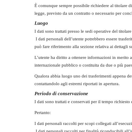
È comunque sempre possibile richiedere al titolare di c
legge, previsto da un contratto o necessario per conc
Luogo
I dati sono trattati presso le sedi operative del titolar
I dati personali dell’utente potrebbero essere trasferi
può fare riferimento alla sezione relativa ai dettagli s
L’utente ha diritto a ottenere informazioni in merito 
internazionale pubblico o costituita da due o più pae
Qualora abbia luogo uno dei trasferimenti appena descr
contattandolo agli estremi riportati in apertura.
Periodo di conservazione
I dati sono trattati e conservati per il tempo richiesto d
Pertanto:
I dati personali raccolti per scopi collegati all’esecuz
I dati personali raccolti per finalità riconducibili all