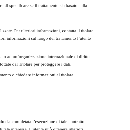
e di specificare se il trattamento sia basato sulla
izzate. Per ulteriori informazioni, contatta il titolare.
riori informazioni sul luogo del trattamento l’utente
pea o ad un’organizzazione internazionale di diritto
tate dal Titolare per proteggere i dati.
umento o chiedere informazioni al titolare
ando sia completata l’esecuzione di tale contratto.
di tale interesse. L’utente può ottenere ulteriori