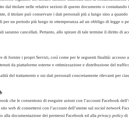
to dal titolare nelle relative sezioni di questo documento o contattando i
e, il titolare può conservare i dati personali più a lungo sino a quando 
li per un periodo più lungo in ottemperanza ad un obbligo di legge o per
 saranno cancellati. Pertanto, allo spirare di tale termine il diritto di acc
are di fornire i propri Servizi, così come per le seguenti finalità: accesso
enuti da piattaforme esterne e ottimizzazione e distribuzione del traffic
nalità del trattamento e sui dati personali concretamente rilevanti per cias
eb
ook che le consentono di eseguire azioni con l’account Facebook dell’ut
 sito web di connettersi con l’account dell’utente sul
social network
Face
nto alla documentazione dei permessi Facebook ed alla
privacy policy
di