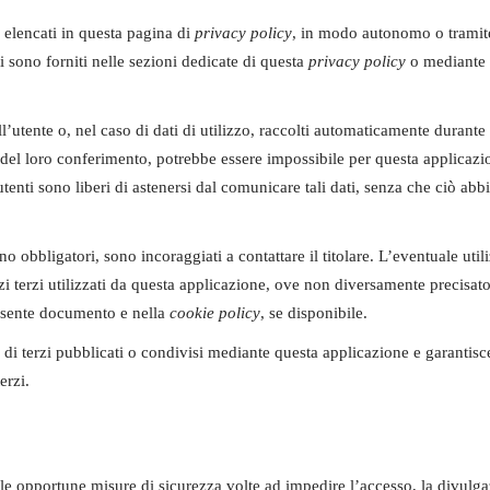
d elencati in questa pagina di
privacy policy
, in modo autonomo o tramite
i sono forniti nelle sezioni dedicate di questa
privacy policy
o mediante s
l’utente o, nel caso di dati di utilizzo, raccolti automaticamente durante l
el loro conferimento, potrebbe essere impossibile per questa applicazione
utenti sono liberi di astenersi dal comunicare tali dati, senza che ciò ab
o obbligatori, sono incoraggiati a contattare il titolare. L’eventuale util
zi terzi utilizzati da questa applicazione, ove non diversamente precisato, 
 presente documento e nella
cookie policy
, se disponibile.
 di terzi pubblicati o condivisi mediante questa applicazione e garantisce 
erzi.
ndo le opportune misure di sicurezza volte ad impedire l’accesso, la divulg