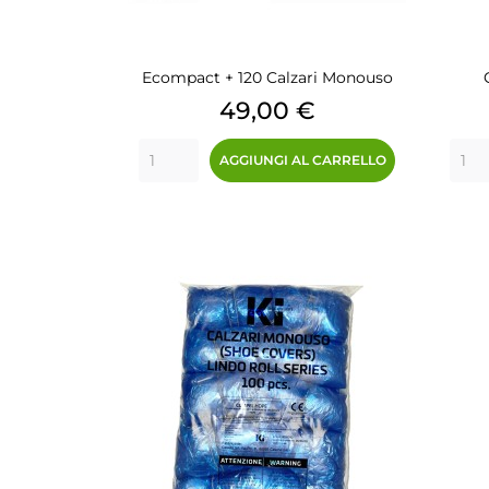
Ecompact + 120 Calzari Monouso
Prezzo
49,00 €
AGGIUNGI AL CARRELLO