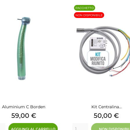
PACCHETTO
NON DISPONIBILE
Aluminium C Borden
Kit Centralina...
Prezzo
Prezzo
59,00 €
50,00 €
AGGIUNGI AL CARRELLO
NON DISPONIBI