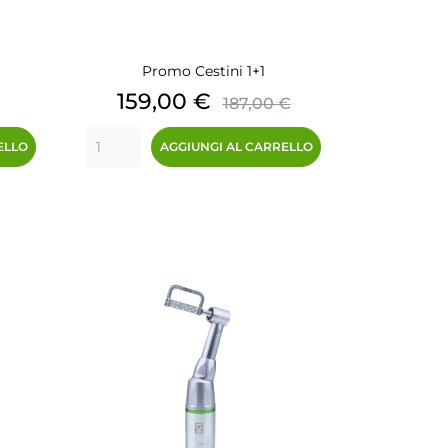
Promo Cestini 1+1
Prezzo
Prezzo
159,00 €
187,00 €
base
ELLO
AGGIUNGI AL CARRELLO