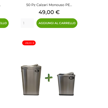
L
50 Pz Calzari Monouso PE...
Prezzo
49,00 €
ELLO
AGGIUNGI AL CARRELLO
- 28,00 €