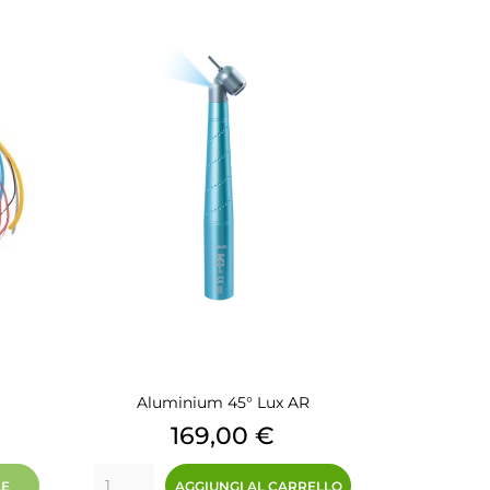
Aluminium 45° Lux AR
Prezzo
169,00 €
LE
AGGIUNGI AL CARRELLO