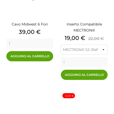
Cavo Midwest 6 Fori
Inserto Compatibile
MECTRON®
Prezzo
39,00 €
Prezzo
Prezzo
19,00 €
22,00 €
base
AGGIUNGI AL CARRELLO
AGGIUNGI AL CARRELLO
- 5,00 €