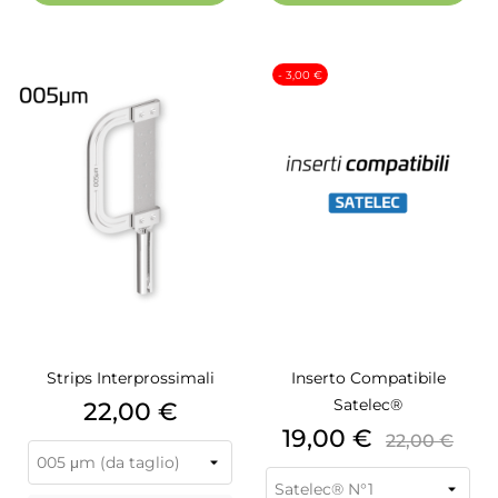
- 3,00 €
Strips Interprossimali
Inserto Compatibile
Satelec®
Prezzo
22,00 €
Prezzo
Prezzo
19,00 €
22,00 €
base