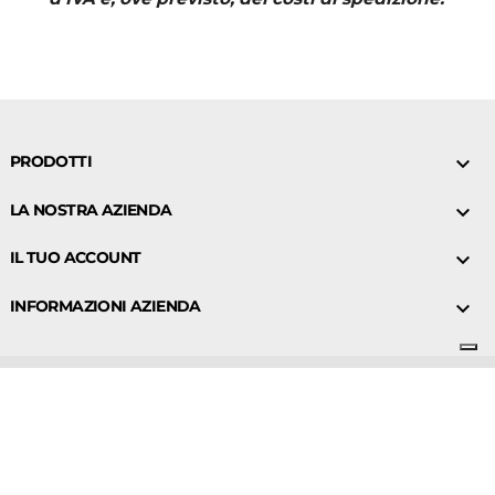
PRODOTTI

LA NOSTRA AZIENDA

IL TUO ACCOUNT

INFORMAZIONI AZIENDA

BIOKI S.R.L. © 2026 | P.IVA 10724651210| Designed by
WEBTECH
.