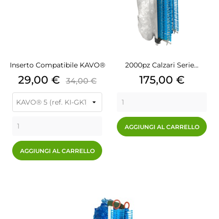
Inserto Compatibile KAVO®
2000pz Calzari Serie...
Prezzo
Prezzo
Prezzo
29,00 €
175,00 €
34,00 €
base
AGGIUNGI AL CARRELLO
AGGIUNGI AL CARRELLO