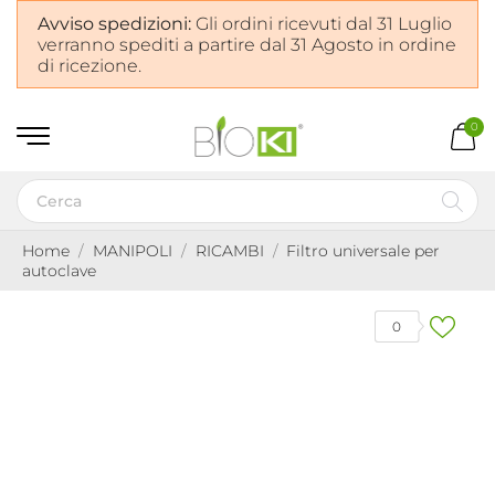
Avviso spedizioni:
Gli ordini ricevuti dal 31 Luglio
verranno spediti a partire dal 31 Agosto in ordine
di ricezione.
0
Home
MANIPOLI
RICAMBI
Filtro universale per
autoclave
0