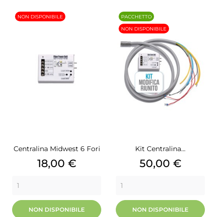
NON DISPONIBILE
PACCHETTO
NON DISPONIBILE
Centralina Midwest 6 Fori
Kit Centralina...
Prezzo
Prezzo
18,00 €
50,00 €
NON DISPONIBILE
NON DISPONIBILE