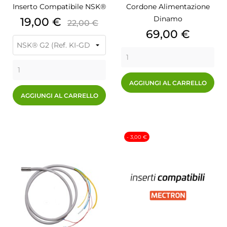
Inserto Compatibile NSK®
Cordone Alimentazione
Dinamo
Prezzo
Prezzo
19,00 €
22,00 €
Prezzo
69,00 €
base
AGGIUNGI AL CARRELLO
AGGIUNGI AL CARRELLO
- 3,00 €