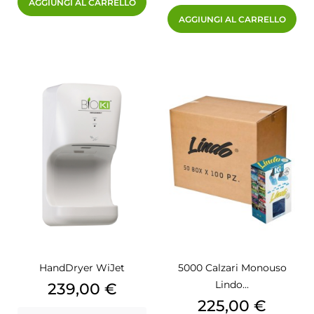
AGGIUNGI AL CARRELLO
AGGIUNGI AL CARRELLO
HandDryer WiJet
5000 Calzari Monouso
Lindo...
Prezzo
239,00 €
Prezzo
225,00 €